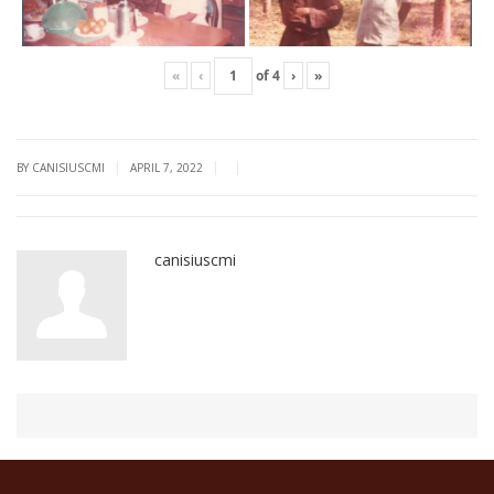
«
‹
of
4
›
»
|
|
|
BY CANISIUSCMI
APRIL 7, 2022
canisiuscmi