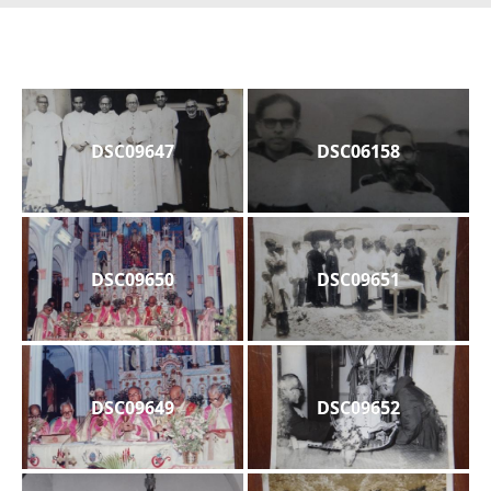
DSC09647
DSC06158
DSC09650
DSC09651
DSC09649
DSC09652