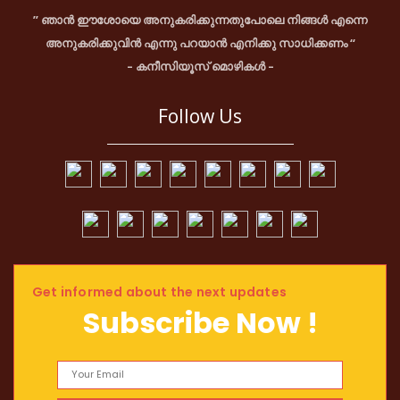
” ഞാൻ ഈശോയെ അനുകരിക്കുന്നതുപോലെ നിങ്ങൾ എന്നെ
അനുകരിക്കുവിൻ എന്നു പറയാൻ എനിക്കു സാധിക്കണം “
– കനീസിയൂസ് മൊഴികൾ –
Follow Us
Get informed about the next updates
Subscribe Now !