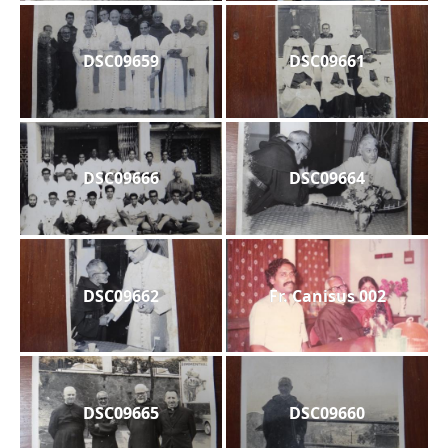
DSC09659
DSC09661
DSC09666
DSC09664
DSC09662
Fr. Canisus 002
DSC09665
DSC09660